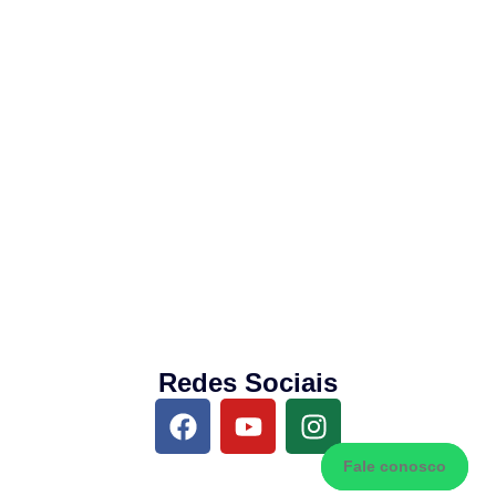
Redes Sociais
Fale conosco
Fale conosco