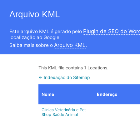
Arquivo KML
Plugin de SEO do Wor
Este arquivo KML é gerado pelo
localização ao Google.
Arquivo KML
Saiba mais sobre o
.
This KML file contains 1 Locations.
← Indexação do Sitemap
Nome
Endereço
Clínica Veterinária e Pet
Shop Saúde Animal